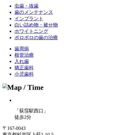
虫歯・抜歯
歯のメンテナンス
インプラント
白い詰め物・被せ物
ホワイトニング
ボロボロの歯の治療
歯周病
根管治療
入れ歯
矯正歯科
小児歯科
「荻窪駅
西口」
徒歩
2
分
〒167-0043
東京都杉並区上荻1-10-5