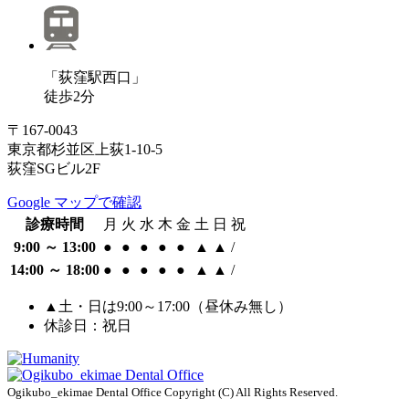
「荻窪駅
西口」
徒歩
2
分
〒167-0043
東京都杉並区上荻1-10-5
荻窪SGビル2F
Google マップで確認
診療時間
月
火
水
木
金
土
日
祝
9:00 ～ 13:00
●
●
●
●
●
▲
▲
/
14:00 ～ 18:00
●
●
●
●
●
▲
▲
/
▲土・日は9:00～17:00（昼休み無し）
休診日：祝日
Ogikubo_ekimae Dental Office Copyright (C) All Rights Reserved.