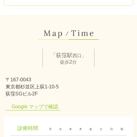
「荻窪駅
西口」
2
徒歩
分
〒167-0043
東京都杉並区上荻1-10-5
荻窪SGビル2F
Google マップで確認
診療時間
月
火
水
木
金
土
日
祝