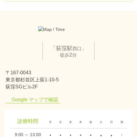
「荻窪駅
西口」
2
徒歩
分
〒167-0043
東京都杉並区上荻1-10-5
荻窪SGビル2F
Google マップで確認
診療時間
月
火
水
木
金
土
日
祝
9:00 ～ 13:00
●
●
●
●
●
▲
▲
/