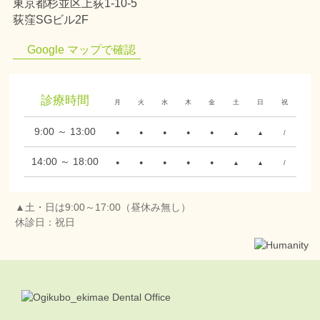
東京都杉並区上荻1-10-5
荻窪SGビル2F
Google マップで確認
診療時間
月
火
水
木
金
土
日
祝
9:00 ～ 13:00
●
●
●
●
●
▲
▲
/
14:00 ～ 18:00
●
●
●
●
●
▲
▲
/
▲土・日は9:00～17:00（昼休み無し）
休診日：祝日